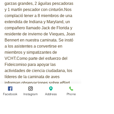
garzas grandes, 2 águilas pescadoras 
y 1 martín pescador con cinturón.Nos 
complació tener a 8 miembros de una 
extendida de Indiana y Maryland, un 
compañero llamado Jack de Florida y 
residente de invierno de Vieques, Joan 
Bennert en nuestra caminata. Se instó 
a los asistentes a convertirse en 
miembros y simpatizantes de 
VCHT.Como parte del esfuerzo del 
Fideicomiso para apoyar las 
actividades de ciencia ciudadana, los 
líderes de la caminata de aves 
informan observaciones sobre eBird. 
Instamos a todos a descargar la 
Facebook
Instagram
Address
Phone
aplicación eBird e informar sus 
observaciones.Únase a nosotros en la 
próxima caminata el 18 de enero.