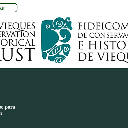
ar
se para
n