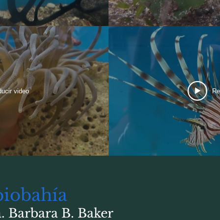
ucir video
Re
biobahía
a. Barbara B. Baker