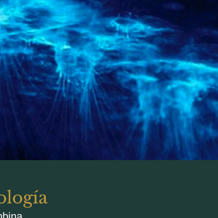
ología
mbina