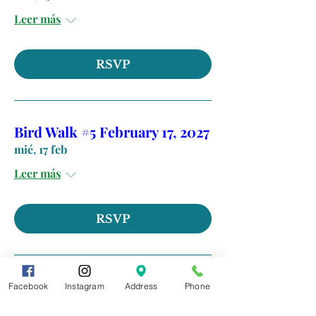
Leer más
RSVP
Bird Walk #5 February 17, 2027
mié, 17 feb
Leer más
RSVP
The 6th Annual Glow Together
Facebook
Instagram
Address
Phone
vie, 19 feb