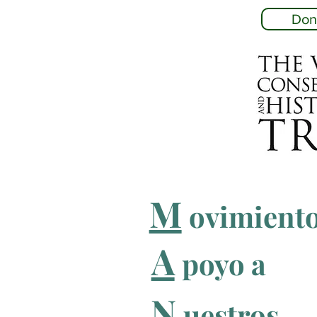
Don
M
ovimiento
A
poyo a
N
uestros