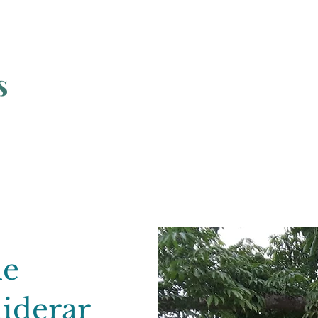
s
 de nuestros tesoros ambientales
de
liderar