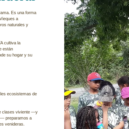
ama. Es una forma
 Vieques a
ros naturales y
 cultiva la
e están
nde su hogar y su
giles ecosistemas de
e clases viviente —y
do— preparamos a
es venideras.