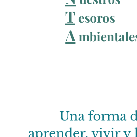
T
esoros
A
mbientale
Movimiento en apoyo
Una forma 
aprender, vivir y 