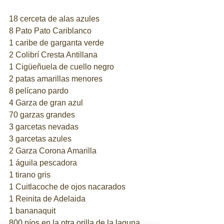
18 cerceta de alas azules
8 Pato Pato Cariblanco
1 caribe de garganta verde
2 Colibrí Cresta Antillana
1 Cigüeñuela de cuello negro
2 patas amarillas menores
8 pelícano pardo
4 Garza de gran azul
70 garzas grandes
3 garcetas nevadas
3 garcetas azules
2 Garza Corona Amarilla
1 águila pescadora
1 tirano gris
1 Cuitlacoche de ojos nacarados
1 Reinita de Adelaida
1 bananaquit
800 píos en la otra orilla de la laguna