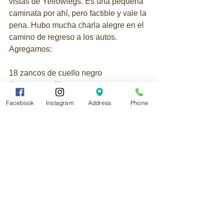
vistas de Yellowlegs. Es una pequeña 
caminata por ahí, pero factible y vale la 
pena. Hubo mucha charla alegre en el 
camino de regreso a los autos. 
Agregamos:
18 zancos de cuello negro
4 patas amarillas menores
1 Caribe Elaenia (Oído)
Facebook
Instagram
Address
Phone
Únase a nosotros en la próxima 
caminata el 1 de febrero de 2023, y 
gracias por su interés y apoyo a los 
esfuerzos de conservación para salvar 
a nuestras aves, así como por ayudar a 
hacer crecer el Fideicomiso Histórico y 
de Conservación de Vieques.
PD: ¡Gracias, Dale, por todos tus 