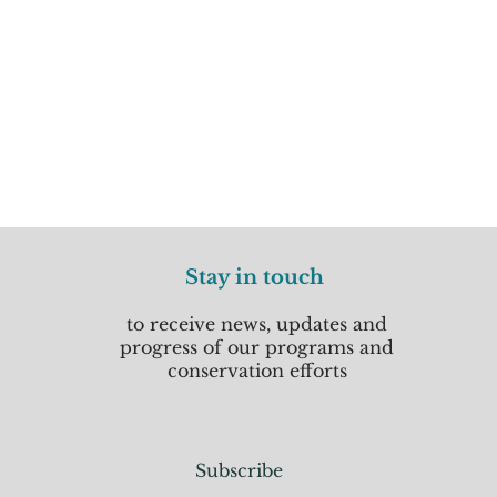
Stay in touch
to receive news, updates and
progress of our programs and
conservation efforts
Subscribe