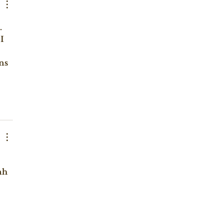
 
I 
ns 
nh 