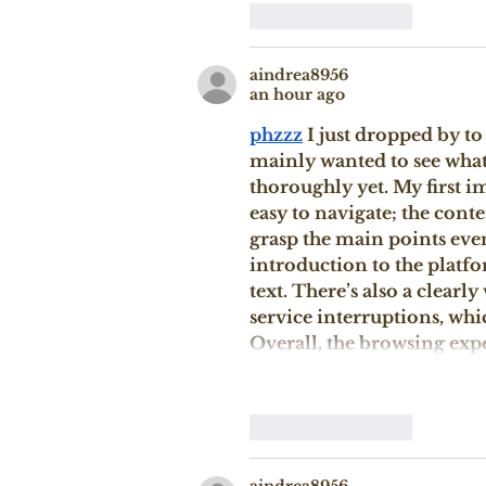
Like
Reply
aindrea8956
an hour ago
phzzz
 I just dropped by to
mainly wanted to see what t
thoroughly yet. My first i
easy to navigate; the conte
grasp the main points eve
introduction to the platfo
text. There’s also a clearl
service interruptions, whi
Overall, the browsing exp
Like
Reply
aindrea8956