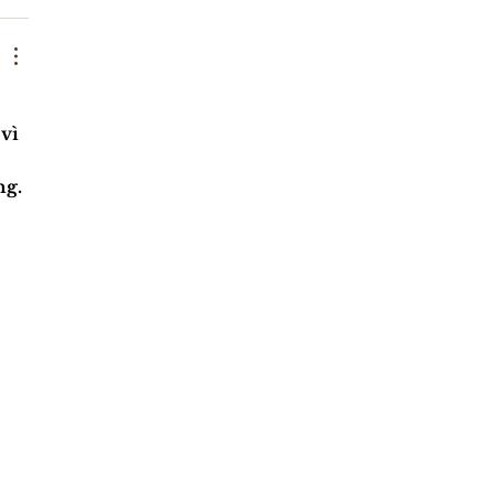
vì 
g. 