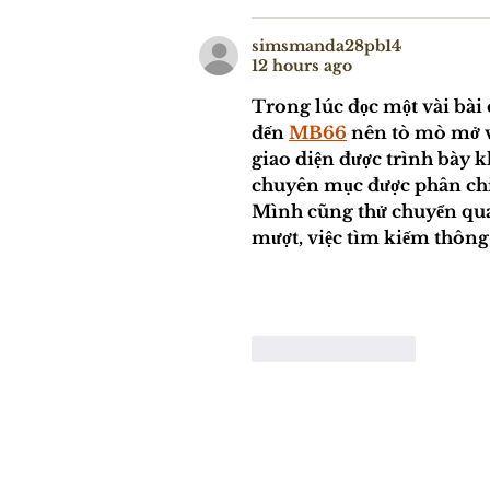
simsmanda28pb14
12 hours ago
Trong lúc đọc một vài bài 
đến 
MB66
 nên tò mò mở v
giao diện được trình bày 
chuyên mục được phân chia 
Mình cũng thử chuyển qua n
mượt, việc tìm kiếm thông
Like
Reply