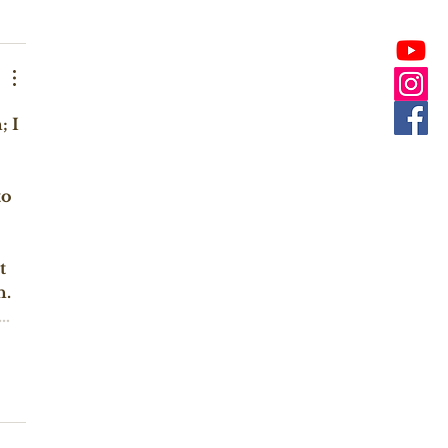
 I 
 
 
o 
t 
. 
d…