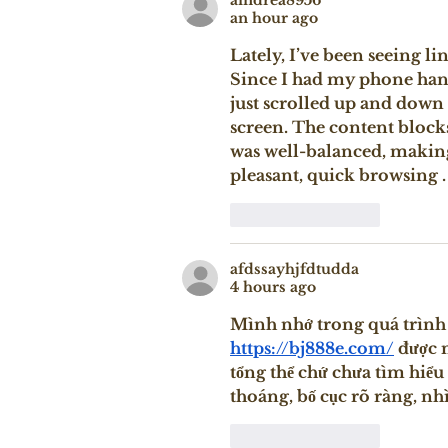
an hour ago
Lately, I’ve been seeing lin
Since I had my phone handy
just scrolled up and down 
screen. The content block
was well-balanced, making 
pleasant, quick browsing .
Like
Reply
afdssayhjfdtudda
4 hours ago
Mình nhớ trong quá trình đ
https://bj888e.com/
 được 
tổng thể chứ chưa tìm hiểu
thoáng, bố cục rõ ràng, nh
Like
Reply