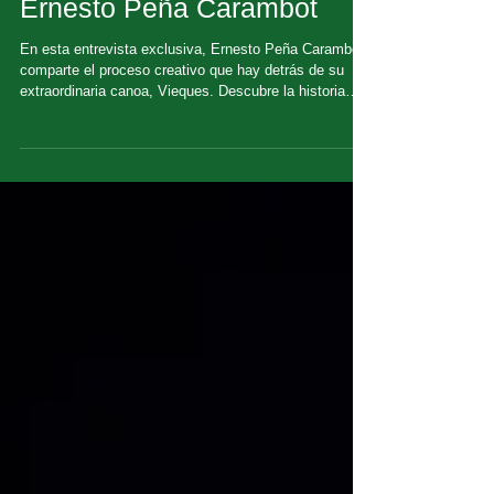
Ernesto Peña Carambot
En esta entrevista exclusiva, Ernesto Peña Carambot
comparte el proceso creativo que hay detrás de su
extraordinaria canoa, Vieques. Descubre la historia
detrás del arte Revive algunos momentos de la
inauguración de la exposición a través de estas
imágenes 📸 y ven a vivir esta experiencia tan
especial en persona.