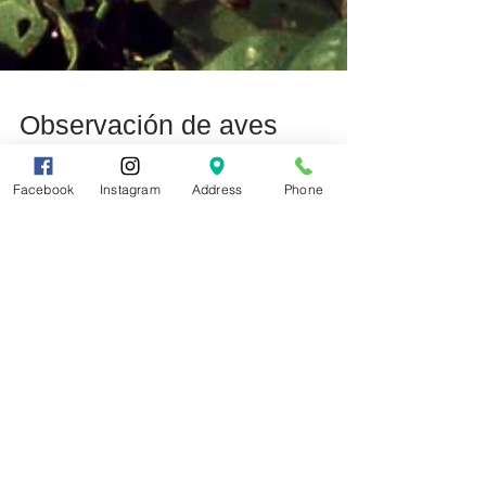
Facebook
Instagram
Address
Phone
Observación de aves
enero 4, 2022 Líderes de VCHT Bird Walk: Dale y
Priscilla Doucette, Marie y Mike Murphy, Jeff
Mendoza, Chuck Sklar Enero es un buen mes...