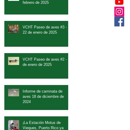
febrero de 2025
VCHT Paseo de aves #3 -
22 de enero de 2025
VCHT Paseo de aves #2 - 8
de enero de 2025
Informe de caminata de
aves 18 de diciembre de
2024
¡La Estación Motus de
Vieques, Puerto Rico ya