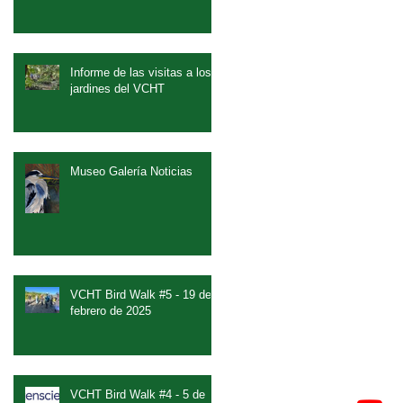
Informe de las visitas a los
jardines del VCHT
Museo Galería Noticias
VCHT Bird Walk #5 - 19 de
febrero de 2025
VCHT Bird Walk #4 - 5 de